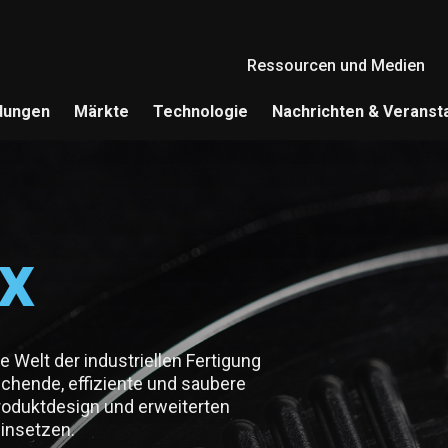
Header 1
Ressourcen und Medien
dungen
Märkte
Technologie
Nachrichten & Veranst
x
 Welt der industriellen Fertigung
echende, effiziente und saubere
roduktdesign und erweiterten
einsetzen.