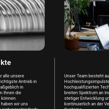
kte
Unser Team besteht au
r alle unsere
Hochleistungsimpulstec
wichtigste Antrieb in
hochqualifizierten Tec
aßgeblich in
breiten Spektrum an In
m Ihnen die
stetiger Entwicklung u
u können.
kontinuierlich an der 
 haben wir uns