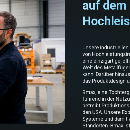
auf dem 
Hochlei
Unsere industrielle
von Hochleistungsim
eine einzigartige, ef
Welt des Metallfüge
kann. Darüber hinaus
das Produktdesign u
Bmax, eine Tochterge
führend in der Nutz
betreibt Produktions
den USA. Unsere Exp
Systeme und damit 
Standorten. Bmax ist